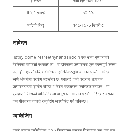
प्रकटन
सेतो क्रिस्टल पाउडर
ओसिलो सामग्री
≤0.5%
पग्लिने बिन्दु
145-1575 डिग्री c
आवेदन
-Isthy-dome-Mareethyhandandoin एक उच्च-गुणवत्ताको
फिरिमेसी मध्यवर्ती मध्यवर्ती हो। यो एपिसको उत्पादनमा एक महत्त्वपूर्ण कच्चा
माल हो। एपिसो एन्टिबायोटिक र एन्टिनिकरुद्वीय बनाउन प्रयोग गरिन्छ।
साथै औषधीमा प्रयोग भइरहेको छ, यसलाई पानी प्रत्याव उत्पादन
उत्पादनहरूमा प्रयोग गरिन्छ र विशेष प्रकारको प्लास्टिक बनाउन। यो
सुल्झाउने पीडाको अनियतिकता अनुसन्धानमा पनि प्रयोग गरिन्छ र यसको
कम यौवनहरू कसरी राम्रोसँग अवशोषित गर्न सकिन्छ।
प्याकेजिंग
हाम्रो मानक प्याकेजिंगमा 2 25 किलोग्राम फाइबर ड्रिंकहरू छन् जुन एक