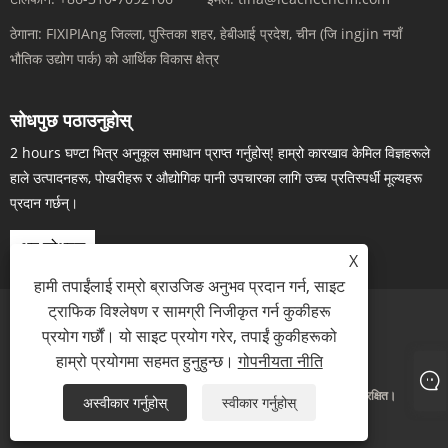
ठेगाना:
FIXIPIAng जिल्ला, पुस्तिका शहर, हेबीआई प्रदेश, चीन (जि ingjin नयाँ
भौतिक उद्योग पार्क) को आर्थिक विकास क्षेत्र
सोधपुछ पठाउनुहोस्
2 hours घण्टा भित्र अनुकूल समाधान प्राप्त गर्नुहोस्! हाम्रो कारखाव केमिल विज्ञहरूले
हाले उत्पादनहरू, पोखरीहरू र औद्योगिक पानी उपचारका लागि उच्च प्रतिस्पर्धी मूल्यहरू
प्रदान गर्छन्।
अब सोधपुछ
X
हामी तपाईंलाई राम्रो ब्राउजिङ अनुभव प्रदान गर्न, साइट
ट्राफिक विश्लेषण र सामग्री निजीकृत गर्न कुकीहरू
प्रयोग गर्छौं। यो साइट प्रयोग गरेर, तपाईं कुकीहरूको
Links
Sitemap
RSS
XML
गोपनीयता नीति
हाम्रो प्रयोगमा सहमत हुनुहुन्छ।
गोपनीयता नीति
प्रतिलिपि अधिकार © 202 255 लेट्स रग किब लिमिटेड। सबै अधिकार सुरक्षित।
अस्वीकार गर्नुहोस्
स्वीकार गर्नुहोस्