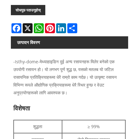
सोधपुछ पठाउनुहोस्
Facebook
X
WhatsApp
Pinterest
LinkedIn
Share
उत्पादन विवरण
-Isthy-dome-मेथ्याहाइडिन दुई अन्य रसायनहरू मिलेर बनेको एक
उपयोगी रसायन हो। यो लगभग पूर्ण शुद्ध छ, यसको मतलब यो जटिल
रासायनिक प्रतिक्रियाहरूमा धेरै राम्रो काम गर्दछ। यो उत्कृष्ट रसायन
विभिन्न रूपले औद्योगिक प्रक्रियाहरूमा धेरै स्थिर हुन्छ र वेउट
अनुप्रयोगहरूको लागि आवश्यक छ।
विशेषता
शुद्धता
≥ 99%