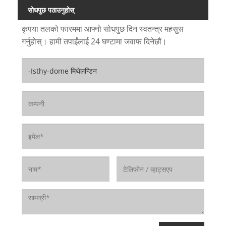
सोधपुछ पठाउनुहोस्
कृपया तलको फारममा आफ्नो सोधपुछ दिन स्वतन्त्र महसुस
गर्नुहोस्। हामी तपाईंलाई 24 घण्टामा जवाफ दिनेछौं।