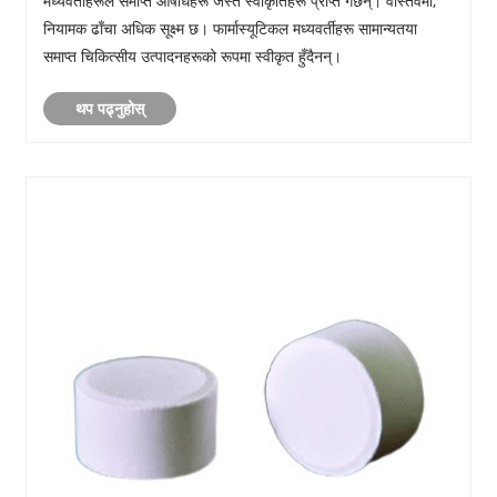
मध्यवर्तीहरूले समाप्त औषधिहरू जस्तै स्वीकृतिहरू प्राप्त गर्छन्। वास्तवमा,
नियामक ढाँचा अधिक सूक्ष्म छ। फार्मास्यूटिकल मध्यवर्तीहरू सामान्यतया
समाप्त चिकित्सीय उत्पादनहरूको रूपमा स्वीकृत हुँदैनन्।
थप पढ्नुहोस्