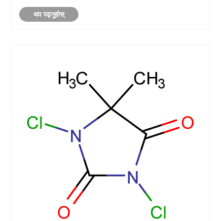
अनुप्रयोगहरू बुझ्नको लागि एक विस्तृत गाइ......
थप पढ्नुहोस्