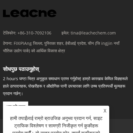
टेलिफोन:
+86-310-7092106
इमेल:
tina@leachechem.com
ठेगाना:
FIXIPIAng जिल्ला, पुस्तिका शहर, हेबीआई प्रदेश, चीन (जि ingjin नयाँ
भौतिक उद्योग पार्क) को आर्थिक विकास क्षेत्र
सोधपुछ पठाउनुहोस्
2 hours घण्टा भित्र अनुकूल समाधान प्राप्त गर्नुहोस्! हाम्रो कारखाव केमिल विज्ञहरूले
हाले उत्पादनहरू, पोखरीहरू र औद्योगिक पानी उपचारका लागि उच्च प्रतिस्पर्धी मूल्यहरू
प्रदान गर्छन्।
अब सोधपुछ
X
हामी तपाईंलाई राम्रो ब्राउजिङ अनुभव प्रदान गर्न, साइट
ट्राफिक विश्लेषण र सामग्री निजीकृत गर्न कुकीहरू