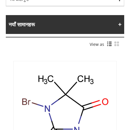
नयाँ सामानहरू
View as