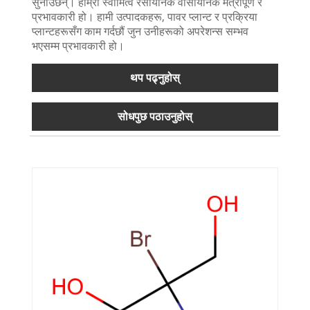
सुनाउँछन्। हाम्रो स्वामित्व रसायनिक वासायनिक मैत्रीपूर्ण र
प्रभावकारी हो। हामी उत्पादकहरू, पावर प्लान्ट र प्रक्रिया
प्लान्टहरूसँग काम गर्दछौं जुन उनीहरूको अपरेशन्स सम्भव
भएसम्म प्रभावकारी हो।
थप पढ्नुहोस्
सोधपुछ पठाउनुहोस्