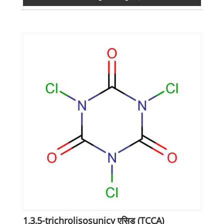
1,3,5-trichrolisosunicy एसिड (TCCA)