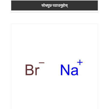
सोधपुछ पठाउनुहोस्