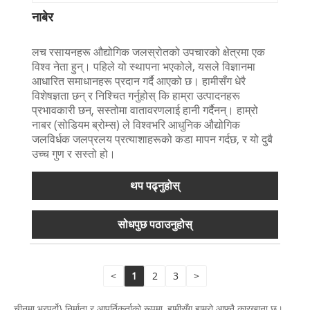
नाबेर
लच रसायनहरू औद्योगिक जलस्रोतको उपचारको क्षेत्रमा एक
विश्व नेता हुन्। पहिले यो स्थापना भएकोले, यसले विज्ञानमा
आधारित समाधानहरू प्रदान गर्दै आएको छ। हामीसँग धेरै
विशेषज्ञता छन् र निश्चित गर्नुहोस् कि हाम्रा उत्पादनहरू
प्रभावकारी छन्, सस्तोमा वातावरणलाई हानी गर्दैनन्। हाम्रो
नाबर (सोडियम ब्रोम्स) ले विश्वभरि आधुनिक औद्योगिक
जलविर्धक जलप्रलय प्रत्याशाहरूको कडा मापन गर्दछ, र यो दुबै
उच्च गुण र सस्तो हो।
थप पढ्नुहोस्
सोधपुछ पठाउनुहोस्
<
1
2
3
>
चीनमा भरपर्दो} निर्माता र आपूर्तिकर्ताको रूपमा, हामीसँग हाम्रो आफ्नै कारखाना छ।