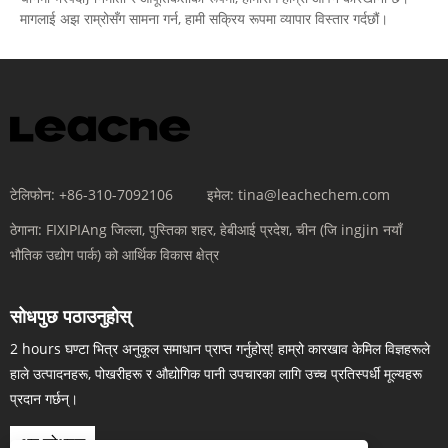
मागलाई अझ राम्रोसँग सामना गर्न, हामी सक्रिय रूपमा व्यापार विस्तार गर्दछौं।
टेलिफोन:
+86-310-7092106
इमेल:
tina@leachechem.com
ठेगाना:
FIXIPIAng जिल्ला, पुस्तिका शहर, हेबीआई प्रदेश, चीन (जि ingjin नयाँ
भौतिक उद्योग पार्क) को आर्थिक विकास क्षेत्र
सोधपुछ पठाउनुहोस्
2 hours घण्टा भित्र अनुकूल समाधान प्राप्त गर्नुहोस्! हाम्रो कारखाव केमिल विज्ञहरूले
हाले उत्पादनहरू, पोखरीहरू र औद्योगिक पानी उपचारका लागि उच्च प्रतिस्पर्धी मूल्यहरू
प्रदान गर्छन्।
अब सोधपुछ