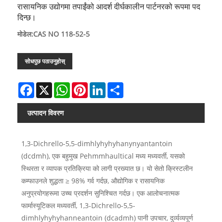
रासायनिक उद्योगमा तपाईंको आदर्श दीर्घकालीन पार्टनरको रूपमा पद
दिन्छ।
मोडेल:CAS NO 118-52-5
सोधपुछ पठाउनुहोस्
Facebook
X
WhatsApp
Pinterest
LinkedIn
Share
उत्पादन विवरण
1,3-Dichrello-5,5-dimhlyhyhyhanynyantantoin
(dcdmh), एक बहुमुख Pehmmhaultical मध्य मध्यवर्ती, यसको
स्थिरता र व्यापक प्रतिक्रिया को लागी प्रख्यात छ। यो सेतो क्रिस्टलीन
कम्फाउनले शुद्धता ≥ 98% गर्व गर्दछ, औद्योगिक र रासायनिक
अनुप्रयोगहरूमा उच्च प्रदर्शन सुनिश्चित गर्दछ। एक आलोचनात्मक
फार्मास्यूटिकल मध्यवर्ती, 1,3-Dichrello-5,5-
dimhlyhyhyhanneantoin (dcadmh) पानी उपचार, दुर्व्यव्यपूर्ण