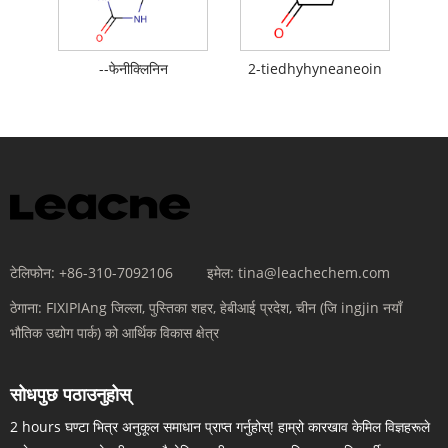
--फेनीक्लिनिन
2-tiedhyhyneaneoin
टेलिफोन:
+86-310-7092106
इमेल:
tina@leachechem.com
ठेगाना:
FIXIPIAng जिल्ला, पुस्तिका शहर, हेबीआई प्रदेश, चीन (जि ingjin नयाँ
भौतिक उद्योग पार्क) को आर्थिक विकास क्षेत्र
सोधपुछ पठाउनुहोस्
2 hours घण्टा भित्र अनुकूल समाधान प्राप्त गर्नुहोस्! हाम्रो कारखाव केमिल विज्ञहरूले