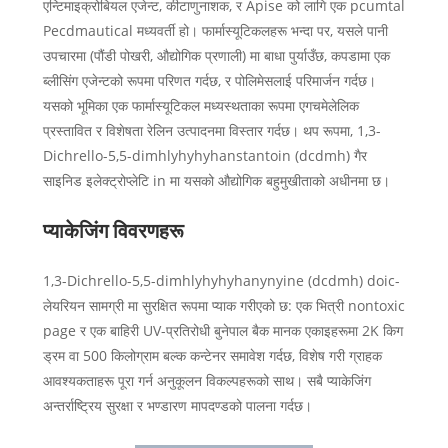
एन्टिमाइक्रोबियल एजेन्ट, कीटाणुनाशक, र Apise को लागि एक pcumtal
Pecdmautical मध्यवर्ती हो। फार्मास्यूटिकलहरू भन्दा पर, यसले पानी
उपचारमा (पौंडी पोखरी, औद्योगिक प्रणाली) मा बाधा पुर्याउँछ, कपडामा एक
ब्लीसिंग एजेन्टको रूपमा परिणत गर्दछ, र पोलिमेसलाई परिमार्जन गर्दछ।
यसको भूमिका एक फार्मास्यूटिकल मध्यस्थताका रूपमा एगचमेलेलिक
प्रस्तावित र विशेषता रेलिन उत्पादनमा विस्तार गर्दछ। थप रूपमा, 1,3-
Dichrello-5,5-dimhlyhyhyhanstantoin (dcdmh) गैर
साइनिड इलेक्ट्रोप्लेटि in मा यसको औद्योगिक बहुमुखीताको अधीनमा छ।
प्याकेजिंग विवरणहरू
1,3-Dichrello-5,5-dimhlyhyhyhanynyine (dcdmh) doic-
लेयरियन सामग्री मा सुरक्षित रूपमा प्याक गरीएको छ: एक भित्री nontoxic
page र एक बाहिरी UV-प्रतिरोधी बुनेपाल बैक मानक एकाइहरूमा 2K किग
ड्रम वा 500 किलोग्राम बल्क कन्टेनर समावेश गर्दछ, विशेष गरी ग्राहक
आवश्यकताहरू पूरा गर्न अनुकूलन विकल्पहरूको साथ। सबै प्याकेजिंग
अन्तर्राष्ट्रिय सुरक्षा र भण्डारण मापदण्डको पालना गर्दछ।