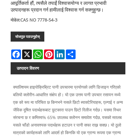
आपूर्तिकर्ता हौं, त्यसैले तपाईं विश्वासयोग्य र लागत प्रभावी
उत्पादनहरू प्रदान गर्न हामीलाई विश्वास गर्न सक्नुहुन्छ।
मोडेल:CAS NO 7778-54-3
सोधपुछ पठाउनुहोस्
Facebook
X
WhatsApp
Pinterest
LinkedIn
Share
उत्पादन विवरण
क्याल्शियम हाइपोक्रिब्रिट पानी उपचारमा प्रयोगको लागि डिजाइन गरिएको
बलियो क्लोरीन-आधारित संक्षेप हो। यो एक उत्तम पानी उपचार रसायन मध्ये
एक को रूप मा परिचित छ किनभने यसले छिटो ब्याक्टेरियाहरू, एल्गाई र अन्य
जैविक दूषित पदार्थहरूबाट छुटकारा पाउन छिटो रिलीज गर्दछ। यसमा स्थिर
संरचना छ र कम्तिमा% 65% उपलब्ध क्लोनन समावेश गर्दछ, यसको मतलब
यसले चाँडो अनावश्यक पदार्थहरू हटाउन र पानी सफा राख्न सक्छ। यो ठूलो
मात्राको कार्यहरूको लागि आदर्श हो किनकि यो एक ग्रान्य रूपमा एक ग्रान्य