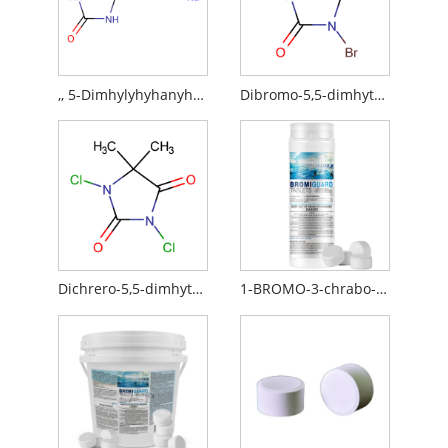
,, 5-Dimhylyhyhanyhaneoin sodium नुन
Dibromo-5,5-dimhythyhyhanyneinoin
Dichrero-5,5-dimhythyhyhanyine
1-BROMO-3-chrabo-5,5-Dimethyhyhyhanyneandoink पौंडी पोखरी र स्पारको लागि