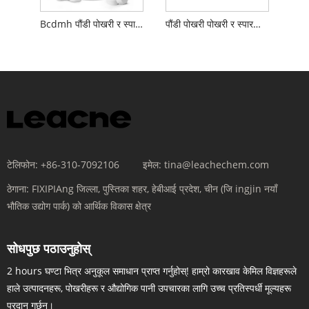
Bcdmh पौंडी पोखरी र स्पा को लागी
पौंडी पोखरी पोखरी र स्पारको लागि ब्रोमिन ट्याब्लेट
टेलिफोन:
+86-310-7092106
इमेल:
tina@leachechem.com
ठेगाना:
FIXIPIAng जिल्ला, पुस्तिका शहर, हेबीआई प्रदेश, चीन (जि ingjin नयाँ
भौतिक उद्योग पार्क) को आर्थिक विकास क्षेत्र
सोधपुछ पठाउनुहोस्
2 hours घण्टा भित्र अनुकूल समाधान प्राप्त गर्नुहोस्! हाम्रो कारखाव केमिल विज्ञहरूले
हाले उत्पादनहरू, पोखरीहरू र औद्योगिक पानी उपचारका लागि उच्च प्रतिस्पर्धी मूल्यहरू
प्रदान गर्छन्।